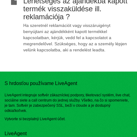
Lehetséges az ajándékba kapott
termék visszaküldése ill.
reklamációja ?
Ha szeretnél reklamációt vagy visszáruigényt
benyújtani az ajándékként kapott termékkel
kapcsolatban, kérjük, vedd fel a kapcsolatot a
megrendelővel. Szükséges, hogy az a személy lépjen
velünk kapcsolatba, aki a rendelést leadta.
S hrdosťou používame LiveAgent
LiveAgent integruje softvér zákazníckej podpory, tiketovací systém, live chat,
sociálne siete a call centrum do jednej služby. Všetko, na čo si spomeniete,
je tam. Softvér je zabezpečený SSL, beží v cloude a je dostupný
odkiaľkoľvek.
Vytvorte si bezplatný
LiveAgent účet
.
LiveAgent