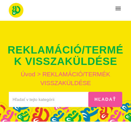
Moje tikety
Vytvoriť tiket
REKLAMÁCIÓ/TERMÉ
Prihlásenie
K VISSZAKÜLDÉSE
Úvod
>
REKLAMÁCIÓ/TERMÉK
VISSZAKÜLDÉSE