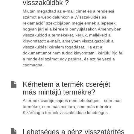
visszaküldök ?
Miután megadtad az e-mail címet és a rendelési
számot a weboldalunkon a „Visszaküldés és
reklamáció” szekciójában megjelennek a lépések,
hogyan járj el a kérelem benyújtásakor. Amennyiben
visszaküldöd a termékeket, kérjük, mellékeld a
kinyomtatott e-mailt, amelyben visszaigazoljuk a
visszaküldési kérelem fogadását. Ha ezt a
dokumentumot nem tudod kinyomtatni, kérjük, írjd fel
a rendelési számot egy papírra, és azt helyezd a
csomagba.
Kérhetem a termék cseréjét
más mintájú termékre?
A termék cseréje sajnos nem lehetséges – sem más
termékre, sem más mintára, sem más méretre.
Kizárólag a termék visszaküldése lehetséges.
Lehetséges a pénz visszatérítés