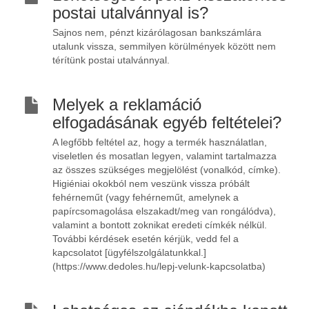
postai utalvánnyal is?
Sajnos nem, pénzt kizárólagosan bankszámlára
utalunk vissza, semmilyen körülmények között nem
térítünk postai utalvánnyal.
Melyek a reklamáció
elfogadásának egyéb feltételei?
A legfőbb feltétel az, hogy a termék használatlan,
viseletlen és mosatlan legyen, valamint tartalmazza
az összes szükséges megjelölést (vonalkód, címke).
Higiéniai okokból nem veszünk vissza próbált
fehérneműt (vagy fehérneműt, amelynek a
papírcsomagolása elszakadt/meg van rongálódva),
valamint a bontott zoknikat eredeti címkék nélkül.
További kérdések esetén kérjük, vedd fel a
kapcsolatot [ügyfélszolgálatunkkal.]
(https://www.dedoles.hu/lepj-velunk-kapcsolatba)