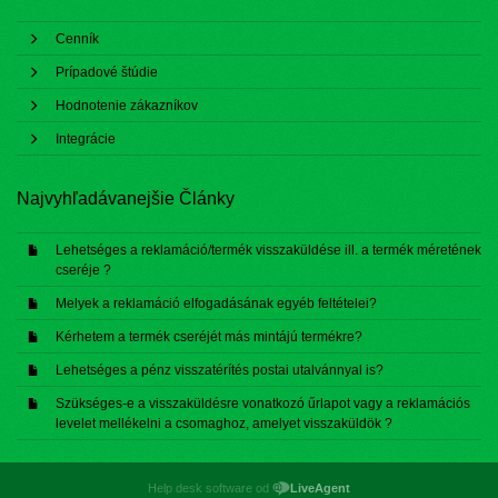
Cenník
Prípadové štúdie
Hodnotenie zákazníkov
Integrácie
Najvyhľadávanejšie Články
Lehetséges a reklamáció/termék visszaküldése ill. a termék méretének
cseréje ?
Melyek a reklamáció elfogadásának egyéb feltételei?
Kérhetem a termék cseréjét más mintájú termékre?
Lehetséges a pénz visszatérítés postai utalvánnyal is?
Szükséges-e a visszaküldésre vonatkozó űrlapot vagy a reklamációs
levelet mellékelni a csomaghoz, amelyet visszaküldök ?
Help desk software od
LiveAgent