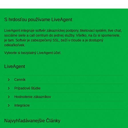
S hrdosťou používame LiveAgent
LiveAgent integruje softvér zákazníckej podpory, tiketovací systém, live chat,
sociálne siete a call centrum do jednej služby. Všetko, na čo si spomeniete,
je tam. Softvér je zabezpečený SSL, beží v cloude a je dostupný
odkiaľkoľvek.
Vytvorte si bezplatný
LiveAgent účet
.
LiveAgent
Cenník
Prípadové štúdie
Hodnotenie zákazníkov
Integrácie
Najvyhľadávanejšie Články